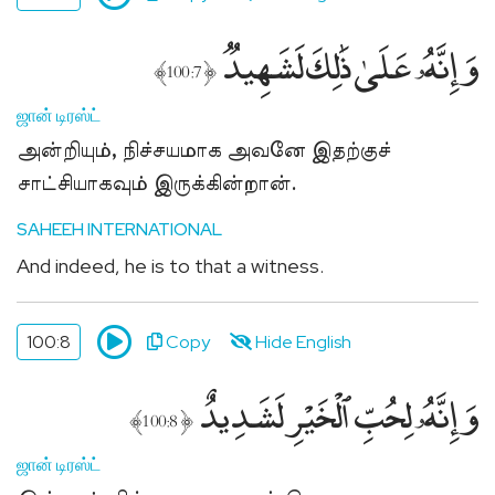
وَإِنَّهُۥ عَلَىٰ ذَٰلِكَ لَشَهِيدٌۭ
﴾
﴿
100:7
ஜான் டிரஸ்ட்
அன்றியும், நிச்சயமாக அவனே இதற்குச்
சாட்சியாகவும் இருக்கின்றான்.
SAHEEH INTERNATIONAL
And indeed, he is to that a witness.
100:8
Copy
Hide English
وَإِنَّهُۥ لِحُبِّ ٱلْخَيْرِ لَشَدِيدٌ
﴾
﴿
100:8
ஜான் டிரஸ்ட்