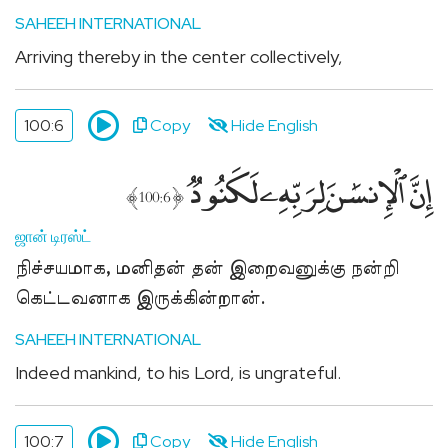
SAHEEH INTERNATIONAL
Arriving thereby in the center collectively,
100:6
Copy
Hide English
إِنَّ ٱلْإِنسَٰنَ لِرَبِّهِۦ لَكَنُودٌۭ
﴾
﴿
100:6
ஜான் டிரஸ்ட்
நிச்சயமாக, மனிதன் தன் இறைவனுக்கு நன்றி
கெட்டவனாக இருக்கின்றான்.
SAHEEH INTERNATIONAL
Indeed mankind, to his Lord, is ungrateful.
100:7
Copy
Hide English