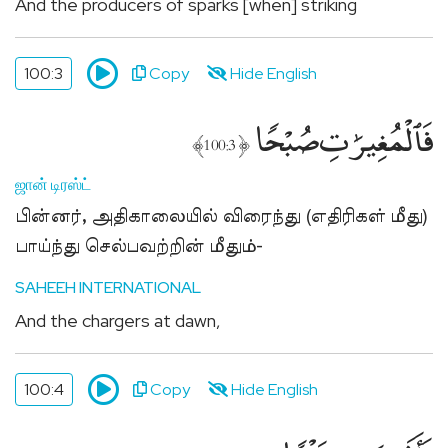
மதத்தினருக்கு
And the producers of sparks [when] striking
Add
Your
100:3
Copy
Hide English
Mosque
உங்கள்
فَٱلْمُغِيرَٰتِ صُبْحًۭا
பள்ளிவாசலை
﴾
﴿
100:3
பதியுங்கள்
ஜான் டிரஸ்ட்
Apply
for
பின்னர், அதிகாலையில் விரைந்து (எதிரிகள் மீது)
Support
பாய்ந்து செல்பவற்றின் மீதும்-
ஜக்காத்,
சதகாஹ்
SAHEEH INTERNATIONAL
உதவிக்கு
And the chargers at dawn,
விண்ணப்பிக்கவும்
100:4
Copy
Hide English