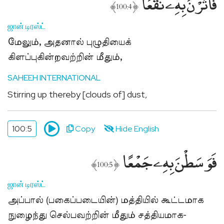
فَأَثَرْنَ بِهِۦ نَقْعًۭا
﴾
﴿
100:4
ஜான் டிரஸ்ட்
மேலும், அதனால் புழுதியைக்
கிளப்புகின்றவற்றின் மீதும்,
SAHEEH INTERNATIONAL
Stirring up thereby [clouds of] dust,
100:5
Copy
Hide English
فَوَسَطْنَ بِهِۦ جَمْعًا
﴾
﴿
100:5
ஜான் டிரஸ்ட்
அப்பால் (பகைப்படையின்) மத்தியில் கூட்டமாக
நுழைந்து செல்பவற்றின் மீதும் சத்தியமாக-