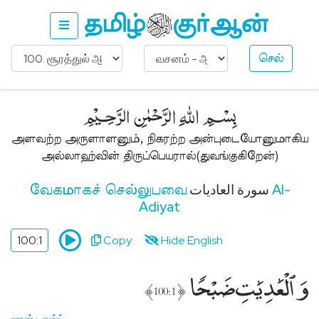
செல்
Ask
About
﷽
Islam
இஸ்லாம்
அளவற்ற அருளாளனும், நிகரற்ற அன்புடையோனுமாகிய
பற்றி
அல்லாஹ்வின் திருப்பெயரால்(துவங்குகிறேன்)
கேளுங்கள்
Get
سورة العاديات
Al-
வேகமாகச் செல்லுபவை
Free
Adiyat
Quran
(Non-
100:1
Copy
Hide English
Muslims)
குர்ஆன்
وَٱلْعَٰدِيَٰتِ ضَبْحًۭا
﴾
﴿
இலவசம்
100:1
(பிற
மதத்தினர்)