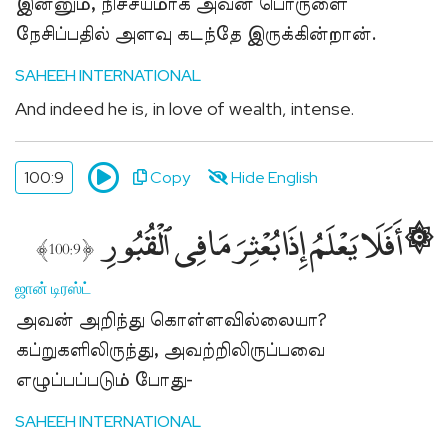
இன்னும், நிச்சயமாக அவன் பொருளை
நேசிப்பதில் அளவு கடந்தே இருக்கின்றான்.
SAHEEH INTERNATIONAL
And indeed he is, in love of wealth, intense.
100:9
Copy
Hide English
۞ أَفَلَا يَعْلَمُ إِذَا بُعْثِرَ مَا فِى ٱلْقُبُورِ
﴾
﴿
100:9
ஜான் டிரஸ்ட்
அவன் அறிந்து கொள்ளவில்லையா?
கப்றுகளிலிருந்து, அவற்றிலிருப்பவை
எழுப்பப்படும் போது-
SAHEEH INTERNATIONAL