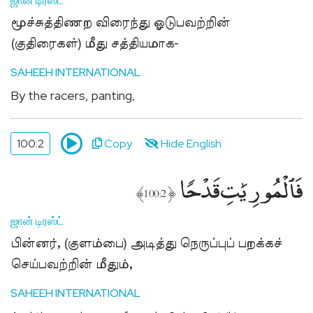
ஜான் டிரஸ்ட்
Sponsor
மூச்சுத்திணற விரைந்து ஓடுபவற்றின்
Quran
(குதிரைகள்) மீது சத்தியமாக-
for
Non-
SAHEEH INTERNATIONAL
Muslims
By the racers, panting,
குர்ஆன்
இலவசமாக
வழங்க
100:2
Copy
Hide English
உதவுங்கள்
فَٱلْمُورِيَٰتِ قَدْحًۭا
Fasting
﴾
﴿
100:2
for
Non-
ஜான் டிரஸ்ட்
Muslims
பின்னர், (குளம்பை) அடித்து நெருப்புப் பறக்கச்
நோன்பு
நோற்கும்
செய்பவற்றின் மீதும்,
முறை
SAHEEH INTERNATIONAL
பிற