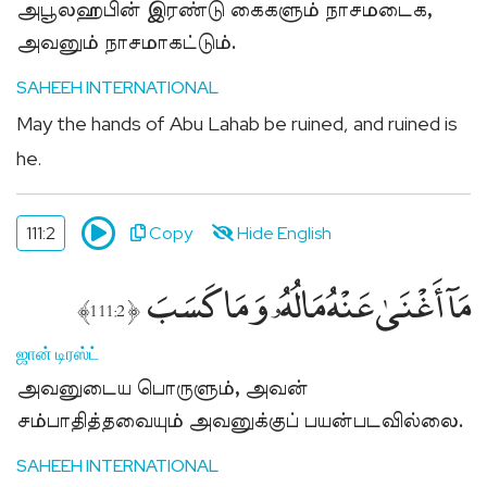
அபூலஹபின் இரண்டு கைகளும் நாசமடைக,
Sponsor
அவனும் நாசமாகட்டும்.
Quran
for
SAHEEH INTERNATIONAL
Non-
May the hands of Abu Lahab be ruined, and ruined is
Muslims
he.
குர்ஆன்
இலவசமாக
வழங்க
111:2
Copy
Hide English
உதவுங்கள்
مَآ أَغْنَىٰ عَنْهُ مَالُهُۥ وَمَا كَسَبَ
Fasting
﴾
﴿
111:2
for
Non-
ஜான் டிரஸ்ட்
Muslims
நோன்பு
அவனுடைய பொருளும், அவன்
நோற்கும்
சம்பாதித்தவையும் அவனுக்குப் பயன்படவில்லை.
முறை
பிற
SAHEEH INTERNATIONAL