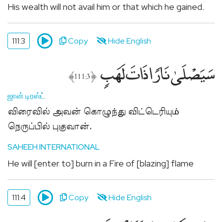
மதத்தினருக்கு
His wealth will not avail him or that which he gained.
Add
Your
Mosque
111:3
Copy
Hide English
உங்கள்
سَيَصْلَىٰ نَارًۭا ذَاتَ لَهَبٍۢ
பள்ளிவாசலை
﴾
﴿
111:3
பதியுங்கள்
Apply
ஜான் டிரஸ்ட்
for
விரைவில் அவன் கொழுந்து விட்டெரியும்
Support
நெருப்பில் புகுவான்.
ஜக்காத்,
சதகாஹ்
SAHEEH INTERNATIONAL
உதவிக்கு
He will [enter to] burn in a Fire of [blazing] flame
விண்ணப்பிக்கவும்
111:4
Copy
Hide English