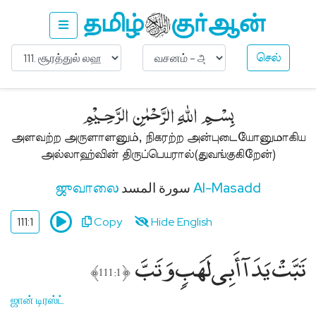
செல்
Ask
About
﷽
Islam
இஸ்லாம்
அளவற்ற அருளாளனும், நிகரற்ற அன்புடையோனுமாகிய
பற்றி
அல்லாஹ்வின் திருப்பெயரால்(துவங்குகிறேன்)
கேளுங்கள்
Get
سورة المسد
Al-Masadd
ஜுவாலை
Free
Quran
111:1
Copy
Hide English
(Non-
Muslims)
تَبَّتْ يَدَآ أَبِى لَهَبٍۢ وَتَبَّ
﴾
﴿
குர்ஆன்
111:1
இலவசம்
(பிற
ஜான் டிரஸ்ட்
மதத்தினர்)