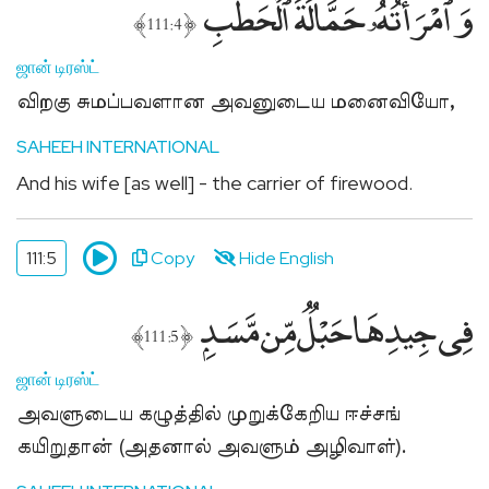
وَٱمْرَأَتُهُۥ حَمَّالَةَ ٱلْحَطَبِ
﴾
﴿
111:4
ஜான் டிரஸ்ட்
விறகு சுமப்பவளான அவனுடைய மனைவியோ,
SAHEEH INTERNATIONAL
And his wife [as well] - the carrier of firewood.
111:5
Copy
Hide English
فِى جِيدِهَا حَبْلٌۭ مِّن مَّسَدٍۭ
﴾
﴿
111:5
ஜான் டிரஸ்ட்
அவளுடைய கழுத்தில் முறுக்கேறிய ஈச்சங்
கயிறுதான் (அதனால் அவளும் அழிவாள்).