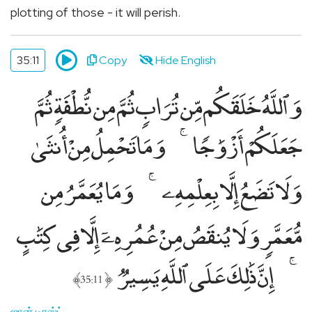
plotting of those - it will perish.
35:11
Copy
Hide English
وَٱللَّهُ خَلَقَكُم مِّن تُرَابٍۢ ثُمَّ مِن نُّطْفَةٍۢ ثُمَّ
جَعَلَكُمْ أَزْوَٰجًۭا
وَمَا تَحْمِلُ مِنْ أُنثَىٰ
وَلَا تَضَعُ إِلَّا بِعِلْمِهِۦ
وَمَا يُعَمَّرُ مِن
مُّعَمَّرٍۢ وَلَا يُنقَصُ مِنْ عُمُرِهِۦٓ إِلَّا فِى كِتَٰبٍ
إِنَّ ذَٰلِكَ عَلَى ٱللَّهِ يَسِيرٌۭ
﴾
﴿
35:11
ஜான் டிரஸ்ட்