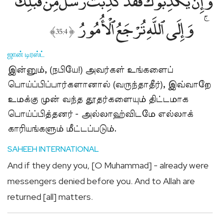
وَإِلَى ٱللَّهِ تُرْجَعُ ٱلْأُمُورُ
﴾
﴿
35:4
ஜான் டிரஸ்ட்
இன்னும், (நபியே!) அவர்கள் உங்களைப்
பொய்ப்பிப்பார்களானால் (வருந்தாதீர்), இவ்வாறே
உமக்கு முன் வந்த தூதர்களையும் திட்டமாக
பொய்ப்பித்தனர் - அல்லாஹ்விடமே எல்லாக்
காரியங்களும் மீட்டப்படும்.
SAHEEH INTERNATIONAL
And if they deny you, [O Muhammad] - already were
messengers denied before you. And to Allah are
returned [all] matters.