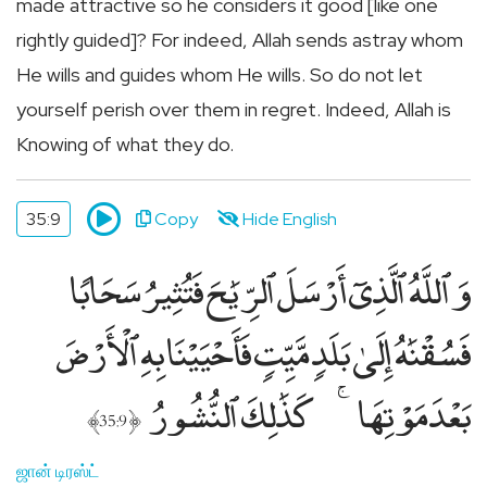
made attractive so he considers it good [like one
rightly guided]? For indeed, Allah sends astray whom
He wills and guides whom He wills. So do not let
yourself perish over them in regret. Indeed, Allah is
Knowing of what they do.
35:9
Copy
Hide English
وَٱللَّهُ ٱلَّذِىٓ أَرْسَلَ ٱلرِّيَٰحَ فَتُثِيرُ سَحَابًۭا
فَسُقْنَٰهُ إِلَىٰ بَلَدٍۢ مَّيِّتٍۢ فَأَحْيَيْنَا بِهِ ٱلْأَرْضَ
بَعْدَ مَوْتِهَا
كَذَٰلِكَ ٱلنُّشُورُ
﴾
﴿
35:9
ஜான் டிரஸ்ட்