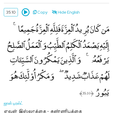
35:10
Copy
Hide English
مَن كَانَ يُرِيدُ ٱلْعِزَّةَ فَلِلَّهِ ٱلْعِزَّةُ جَمِيعًا
إِلَيْهِ يَصْعَدُ ٱلْكَلِمُ ٱلطَّيِّبُ وَٱلْعَمَلُ ٱلصَّٰلِحُ
يَرْفَعُهُۥ
وَٱلَّذِينَ يَمْكُرُونَ ٱلسَّيِّـَٔاتِ
لَهُمْ عَذَابٌۭ شَدِيدٌۭ
وَمَكْرُ أُو۟لَٰٓئِكَ هُوَ
يَبُورُ
﴾
﴿
35:10
ஜான் டிரஸ்ட்
எவன் இஸ்லாத்தை - கண்ணியத்தை