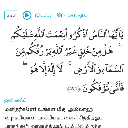
35:3
Copy
Hide English
يَٰٓأَيُّهَا ٱلنَّاسُ ٱذْكُرُوا۟ نِعْمَتَ ٱللَّهِ عَلَيْكُمْ
هَلْ مِنْ خَٰلِقٍ غَيْرُ ٱللَّهِ يَرْزُقُكُم مِّنَ
ٱلسَّمَآءِ وَٱلْأَرْضِ
لَآ إِلَٰهَ إِلَّا هُوَ
فَأَنَّىٰ تُؤْفَكُونَ
﴾
﴿
35:3
ஜான் டிரஸ்ட்
மனிதர்களே! உங்கள் மீது அல்லாஹ்
வழங்கியுள்ள பாக்கியங்களைச் சிந்தித்துப்
பாருங்கள்; வானத்திலும், பூமியிலுமிருந்து