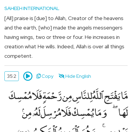
மதத்தினருக்கு
SAHEEH INTERNATIONAL
Add
Your
[All] praise is [due] to Allah, Creator of the heavens
Mosque
and the earth, [who] made the angels messengers
உங்கள்
having wings, two or three or four. He increases in
பள்ளிவாசலை
creation what He wills. Indeed, Allah is over all things
பதியுங்கள்
Apply
competent.
for
Support
35:2
Copy
Hide English
ஜக்காத்,
சதகாஹ்
مَّا يَفْتَحِ ٱللَّهُ لِلنَّاسِ مِن رَّحْمَةٍۢ فَلَا مُمْسِكَ
உதவிக்கு
விண்ணப்பிக்கவும்
لَهَا
وَمَا يُمْسِكْ فَلَا مُرْسِلَ لَهُۥ مِنۢ
بَعْدِهِۦ
وَهُوَ ٱلْعَزِيزُ ٱلْحَكِيمُ