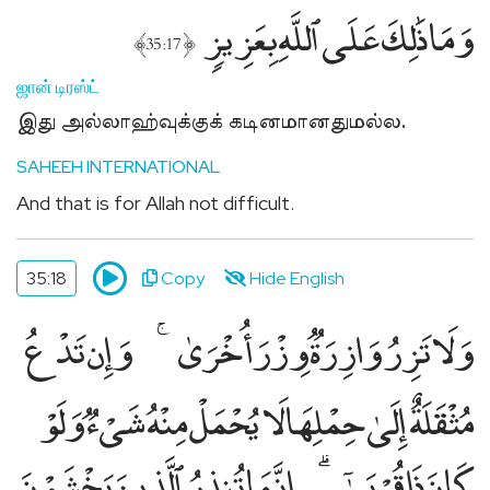
وَمَا ذَٰلِكَ عَلَى ٱللَّهِ بِعَزِيزٍۢ
﴾
﴿
35:17
ஜான் டிரஸ்ட்
இது அல்லாஹ்வுக்குக் கடினமானதுமல்ல.
SAHEEH INTERNATIONAL
And that is for Allah not difficult.
35:18
Copy
Hide English
وَلَا تَزِرُ وَازِرَةٌۭ وِزْرَ أُخْرَىٰ
وَإِن تَدْعُ
مُثْقَلَةٌ إِلَىٰ حِمْلِهَا لَا يُحْمَلْ مِنْهُ شَىْءٌۭ وَلَوْ
كَانَ ذَا قُرْبَىٰٓ
إِنَّمَا تُنذِرُ ٱلَّذِينَ يَخْشَوْنَ