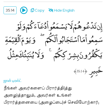
35:14
Copy
Hide English
إِن تَدْعُوهُمْ لَا يَسْمَعُوا۟ دُعَآءَكُمْ وَلَوْ
سَمِعُوا۟ مَا ٱسْتَجَابُوا۟ لَكُمْ
وَيَوْمَ ٱلْقِيَٰمَةِ
يَكْفُرُونَ بِشِرْكِكُمْ
وَلَا يُنَبِّئُكَ مِثْلُ
خَبِيرٍۢ
﴾
﴿
35:14
ஜான் டிரஸ்ட்
நீங்கள் அவர்களைப் பிரார்த்தி(த்து
அழை)த்தாலும், அவர்கள் உங்கள்
பிரார்த்தனையை (அழைப்பை)ச் செவியோற்கார்;