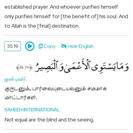
established prayer. And whoever purifies himself
only purifies himself for [the benefit of] his soul. And
to Allah is the [final] destination.
35:19
Copy
Hide English
وَمَا يَسْتَوِى ٱلْأَعْمَىٰ وَٱلْبَصِيرُ
﴾
﴿
35:19
ஜான் டிரஸ்ட்
குருடனும், பார்வையுடையவனும் சமமாக
மாட்டார்கள்.
SAHEEH INTERNATIONAL
Not equal are the blind and the seeing,