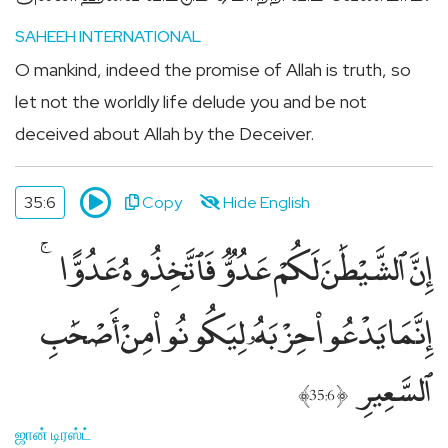
SAHEEH INTERNATIONAL
O mankind, indeed the promise of Allah is truth, so
let not the worldly life delude you and be not
deceived about Allah by the Deceiver.
35:6
Copy
Hide English
إِنَّ ٱلشَّيْطَٰنَ لَكُمْ عَدُوٌّۭ فَٱتَّخِذُوهُ عَدُوًّا
إِنَّمَا يَدْعُوا۟ حِزْبَهُۥ لِيَكُونُوا۟ مِنْ أَصْحَٰبِ
ٱلسَّعِيرِ
﴾
﴿
35:6
ஜான் டிரஸ்ட்