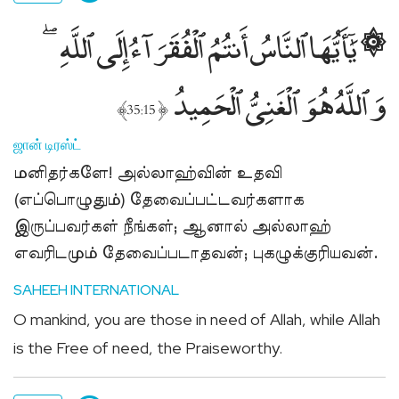
۞ يَٰٓأَيُّهَا ٱلنَّاسُ أَنتُمُ ٱلْفُقَرَآءُ إِلَى ٱللَّهِ
وَٱللَّهُ هُوَ ٱلْغَنِىُّ ٱلْحَمِيدُ
﴾
﴿
35:15
ஜான் டிரஸ்ட்
மனிதர்களே! அல்லாஹ்வின் உதவி
(எப்பொழுதும்) தேவைப்பட்டவர்களாக
இருப்பவர்கள் நீங்கள்; ஆனால் அல்லாஹ்
எவரிடமும் தேவைப்படாதவன்; புகழுக்குரியவன்.
SAHEEH INTERNATIONAL
O mankind, you are those in need of Allah, while Allah
is the Free of need, the Praiseworthy.