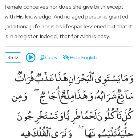
female conceives nor does she give birth except
with His knowledge. And no aged person is granted
[additional] life nor is his lifespan lessened but that it
is in a register. Indeed, that for Allah is easy.
35:12
Copy
Hide English
وَمَا يَسْتَوِى ٱلْبَحْرَانِ هَٰذَا عَذْبٌۭ فُرَاتٌۭ
سَآئِغٌۭ شَرَابُهُۥ وَهَٰذَا مِلْحٌ أُجَاجٌۭ
وَمِن
كُلٍّۢ تَأْكُلُونَ لَحْمًۭا طَرِيًّۭا وَتَسْتَخْرِجُونَ
حِلْيَةًۭ تَلْبَسُونَهَا
وَتَرَى ٱلْفُلْكَ فِيهِ