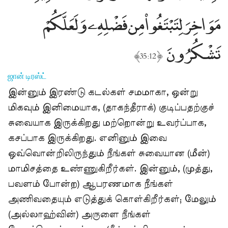
مَوَاخِرَ لِتَبْتَغُوا۟ مِن فَضْلِهِۦ وَلَعَلَّكُمْ
تَشْكُرُونَ
﴾
﴿
35:12
ஜான் டிரஸ்ட்
இன்னும் இரண்டு கடல்கள் சமமாகா, ஒன்று
மிகவும் இனிமையாக, (தாகந்தீராக்) குடிப்பதற்குச்
சுவையாக இருக்கிறது மற்றொன்று உவர்ப்பாக,
கசப்பாக இருக்கிறது. எனினும் இவை
ஒவ்வொன்றிலிருந்தும் நீங்கள் சுவையான (மீன்)
மாமிசத்தை உண்ணுகிறீர்கள். இன்னும், (முத்து,
பவளம் போன்ற) ஆபரணமாக நீங்கள்
அணிவதையும் எடுத்துக் கொள்கிறீர்கள்; மேலும்
(அல்லாஹ்வின்) அருளை நீங்கள்