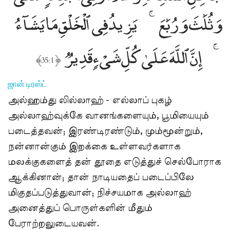
وَثُلَٰثَ وَرُبَٰعَ
يَزِيدُ فِى ٱلْخَلْقِ مَا يَشَآءُ
Sponsor
Quran
for
إِنَّ ٱللَّهَ عَلَىٰ كُلِّ شَىْءٍۢ قَدِيرٌۭ
Non-
﴾
﴿
35:1
Muslims
குர்ஆன்
ஜான் டிரஸ்ட்
இலவசமாக
அல்ஹம்து லில்லாஹ் - எல்லாப் புகழ்
வழங்க
உதவுங்கள்
அல்லாஹ்வுக்கே வானங்களையும், பூமியையும்
Fasting
படைத்தவன்; இரண்டிரண்டும், மும்மூன்றும்,
for
நன்னான்கும் இறக்கை உள்ளவர்களாக
Non-
மலக்குகளைத் தன் தூதை எடுத்துச் செல்போராக
Muslims
ஆக்கினான்; தான் நாடியதைப் படைப்பிலே
நோன்பு
மிகுதப்படுத்துவான்; நிச்சயமாக அல்லாஹ்
நோற்கும்
முறை
அனைத்துப் பொருள்களின் மீதும்
பிற
பேராற்றலுடையவன்.