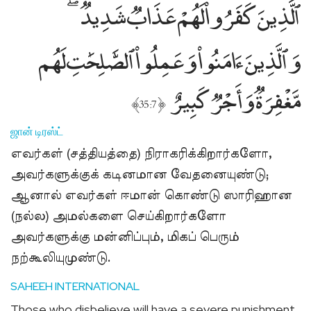
ٱلَّذِينَ كَفَرُوا۟ لَهُمْ عَذَابٌۭ شَدِيدٌۭ
وَٱلَّذِينَ ءَامَنُوا۟ وَعَمِلُوا۟ ٱلصَّٰلِحَٰتِ لَهُم
مَّغْفِرَةٌۭ وَأَجْرٌۭ كَبِيرٌ
﴾
﴿
35:7
ஜான் டிரஸ்ட்
எவர்கள் (சத்தியத்தை) நிராகரிக்கிறார்களோ,
அவர்களுக்குக் கடினமான வேதனையுண்டு;
ஆனால் எவர்கள் ஈமான் கொண்டு ஸாரிஹான
(நல்ல) அமல்களை செய்கிறார்களோ
அவர்களுக்கு மன்னிப்பும், மிகப் பெரும்
நற்கூலியுமுண்டு.
SAHEEH INTERNATIONAL
Those who disbelieve will have a severe punishment,