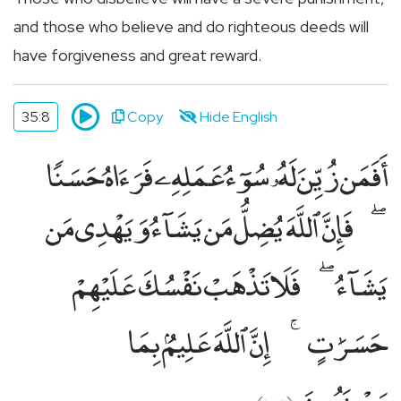
and those who believe and do righteous deeds will
have forgiveness and great reward.
35:8
Copy
Hide English
أَفَمَن زُيِّنَ لَهُۥ سُوٓءُ عَمَلِهِۦ فَرَءَاهُ حَسَنًۭا
فَإِنَّ ٱللَّهَ يُضِلُّ مَن يَشَآءُ وَيَهْدِى مَن
يَشَآءُ
فَلَا تَذْهَبْ نَفْسُكَ عَلَيْهِمْ
حَسَرَٰتٍ
إِنَّ ٱللَّهَ عَلِيمٌۢ بِمَا
يَصْنَعُونَ