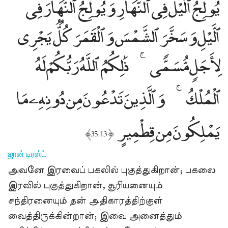
يُولِجُ ٱلَّيْلَ فِى ٱلنَّهَارِ وَيُولِجُ ٱلنَّهَارَ فِى
ٱلَّيْلِ وَسَخَّرَ ٱلشَّمْسَ وَٱلْقَمَرَ كُلٌّۭ يَجْرِى
لِأَجَلٍۢ مُّسَمًّۭى
ذَٰلِكُمُ ٱللَّهُ رَبُّكُمْ لَهُ
ٱلْمُلْكُ
وَٱلَّذِينَ تَدْعُونَ مِن دُونِهِۦ مَا
يَمْلِكُونَ مِن قِطْمِيرٍ
﴾
﴿
35:13
ஜான் டிரஸ்ட்
அவனே இரவைப் பகலில் புகுத்துகிறான்; பகலை
இரவில் புகுத்துகிறான், சூரியனையும்
சந்திரனையும் தன் அதிகாரத்திற்குள்
வைத்திருக்கின்றான்; இவை அனைத்தும்