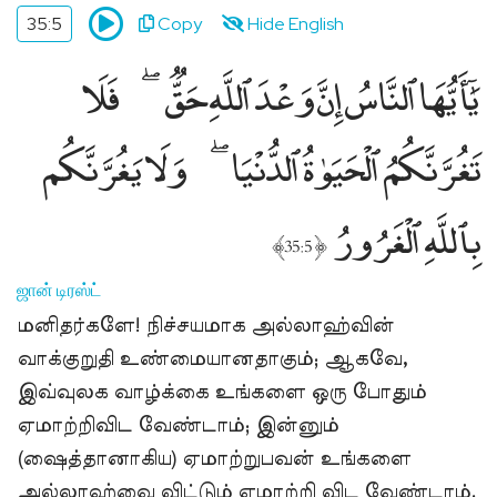
35:5
Copy
Hide English
يَٰٓأَيُّهَا ٱلنَّاسُ إِنَّ وَعْدَ ٱللَّهِ حَقٌّۭ
فَلَا
تَغُرَّنَّكُمُ ٱلْحَيَوٰةُ ٱلدُّنْيَا
وَلَا يَغُرَّنَّكُم
بِٱللَّهِ ٱلْغَرُورُ
﴾
﴿
35:5
ஜான் டிரஸ்ட்
மனிதர்களே! நிச்சயமாக அல்லாஹ்வின்
வாக்குறுதி உண்மையானதாகும்; ஆகவே,
இவ்வுலக வாழ்க்கை உங்களை ஒரு போதும்
ஏமாற்றிவிட வேண்டாம்; இன்னும்
(ஷைத்தானாகிய) ஏமாற்றுபவன் உங்களை
அல்லாஹ்வை விட்டும் ஏமாற்றி விட வேண்டாம்.