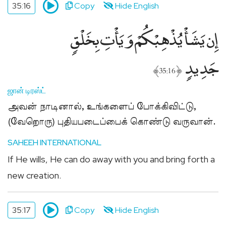
35:16
Copy
Hide English
إِن يَشَأْ يُذْهِبْكُمْ وَيَأْتِ بِخَلْقٍۢ
جَدِيدٍۢ
﴾
﴿
35:16
ஜான் டிரஸ்ட்
அவன் நாடினால், உங்களைப் போக்கிவிட்டு,
(வேறொரு) புதியபடைப்பைக் கொண்டு வருவான்.
SAHEEH INTERNATIONAL
If He wills, He can do away with you and bring forth a
new creation.
35:17
Copy
Hide English