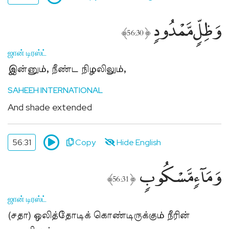
وَظِلٍّۢ مَّمْدُودٍۢ
﴾
﴿
56:30
ஜான் டிரஸ்ட்
இன்னும், நீண்ட நிழலிலும்,
SAHEEH INTERNATIONAL
And shade extended
56:31
Copy
Hide English
وَمَآءٍۢ مَّسْكُوبٍۢ
﴾
﴿
56:31
ஜான் டிரஸ்ட்
(சதா) ஒலித்தோடிக் கொண்டிருக்கும் நீரின்