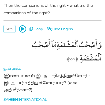
Then the companions of the right - what are the
companions of the right?
56:9
Copy
Hide English
وَأَصْحَٰبُ ٱلْمَشْـَٔمَةِ مَآ أَصْحَٰبُ
ٱلْمَشْـَٔمَةِ
﴾
﴿
56:9
ஜான் டிரஸ்ட்
(இரண்டாமவர்) இடது பாரிசத்திலுள்ளோர் -
இடது பாரிசத்திலுள்ளோர் யார்? (என
அறிவீர்களா?)
SAHEEH INTERNATIONAL