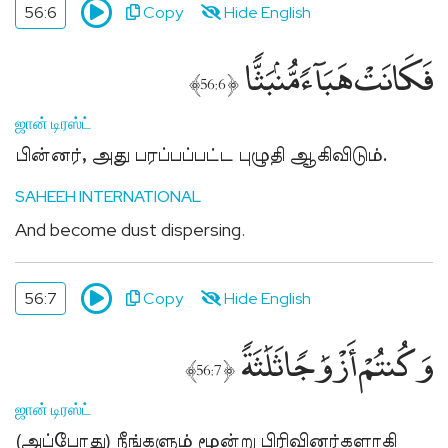
56:6
Copy
Hide English
فَكَانَتْ هَبَآءًۭ مُّنۢبَثًّۭا
﴾
﴿
56:6
ஜான் டிரஸ்ட்
பின்னர், அது பரப்பப்பட்ட புழுதி ஆகிவிடும்.
SAHEEH INTERNATIONAL
And become dust dispersing.
56:7
Copy
Hide English
وَكُنتُمْ أَزْوَٰجًۭا ثَلَٰثَةًۭ
﴾
﴿
56:7
ஜான் டிரஸ்ட்
(அப்போது) நீங்களும் மூன்று பிரிவினர்களாகி