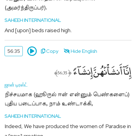
(அமர்ந்திருப்பர்).
SAHEEH INTERNATIONAL
And [upon] beds raised high.
56:35
Copy
Hide English
إِنَّآ أَنشَأْنَٰهُنَّ إِنشَآءًۭ
﴾
﴿
56:35
ஜான் டிரஸ்ட்
நிச்சயமாக (ஹூருல் ஈன் என்னும் பெண்களைப்)
புதிய படைப்பாக, நாம் உண்டாக்கி,
SAHEEH INTERNATIONAL
Indeed, We have produced the women of Paradise in
a [new] creation