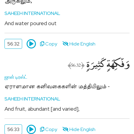
அருகிலும்,
SAHEEH INTERNATIONAL
And water poured out
56:32
Copy
Hide English
وَفَٰكِهَةٍۢ كَثِيرَةٍۢ
﴾
﴿
56:32
ஜான் டிரஸ்ட்
ஏராளமான கனிவகைகளின் மத்தியிலும் -
SAHEEH INTERNATIONAL
And fruit, abundant [and varied],
56:33
Copy
Hide English