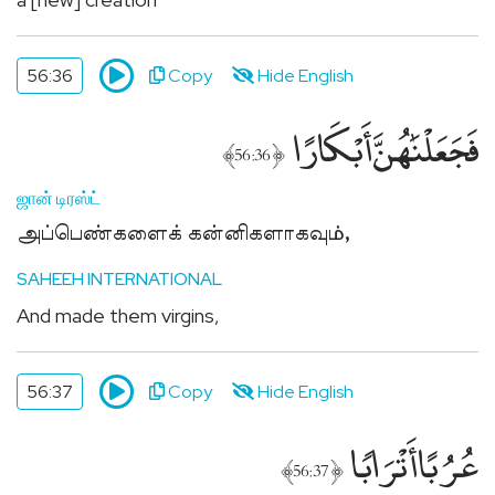
56:36
Copy
Hide English
فَجَعَلْنَٰهُنَّ أَبْكَارًا
﴾
﴿
56:36
ஜான் டிரஸ்ட்
அப்பெண்களைக் கன்னிகளாகவும்,
SAHEEH INTERNATIONAL
And made them virgins,
56:37
Copy
Hide English
عُرُبًا أَتْرَابًۭا
﴾
﴿
56:37