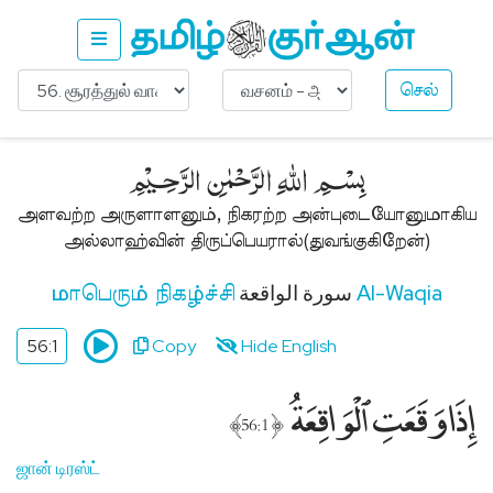
செல்
Ask
About
﷽
Islam
இஸ்லாம்
அளவற்ற அருளாளனும், நிகரற்ற அன்புடையோனுமாகிய
பற்றி
அல்லாஹ்வின் திருப்பெயரால்(துவங்குகிறேன்)
கேளுங்கள்
Get
سورة الواقعة
Al-Waqia
மாபெரும் நிகழ்ச்சி
Free
Quran
56:1
Copy
Hide English
(Non-
Muslims)
إِذَا وَقَعَتِ ٱلْوَاقِعَةُ
﴾
﴿
குர்ஆன்
56:1
இலவசம்
(பிற
ஜான் டிரஸ்ட்
மதத்தினர்)