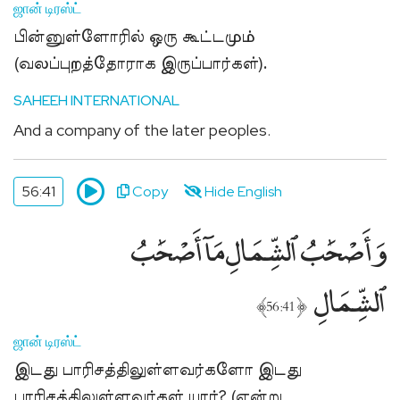
ஜான் டிரஸ்ட்
பின்னுள்ளோரில் ஒரு கூட்டமும்
(வலப்புறத்தோராக இருப்பார்கள்).
SAHEEH INTERNATIONAL
And a company of the later peoples.
56:41
Copy
Hide English
وَأَصْحَٰبُ ٱلشِّمَالِ مَآ أَصْحَٰبُ
ٱلشِّمَالِ
﴾
﴿
56:41
ஜான் டிரஸ்ட்
இடது பாரிசத்திலுள்ளவர்களோ இடது
பாரிசத்திலுள்ளவர்கள் யார்? (என்று