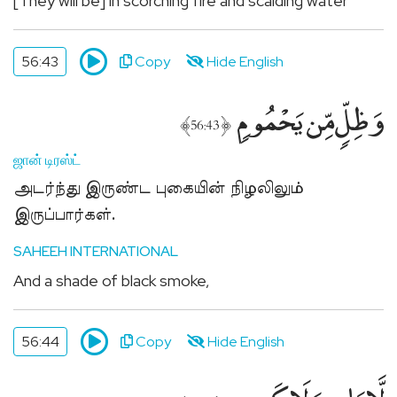
[They will be] in scorching fire and scalding water
56:43
Copy
Hide English
وَظِلٍّۢ مِّن يَحْمُومٍۢ
﴾
﴿
56:43
ஜான் டிரஸ்ட்
அடர்ந்து இருண்ட புகையின் நிழலிலும்
இருப்பார்கள்.
SAHEEH INTERNATIONAL
And a shade of black smoke,
56:44
Copy
Hide English