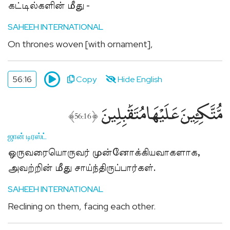
கட்டில்களின் மீது -
SAHEEH INTERNATIONAL
On thrones woven [with ornament],
56:16
Copy
Hide English
مُّتَّكِـِٔينَ عَلَيْهَا مُتَقَٰبِلِينَ
﴾
﴿
56:16
ஜான் டிரஸ்ட்
ஒருவரையொருவர் முன்னோக்கியவாகளாக,
அவற்றின் மீது சாய்ந்திருப்பார்கள்.
SAHEEH INTERNATIONAL
Reclining on them, facing each other.