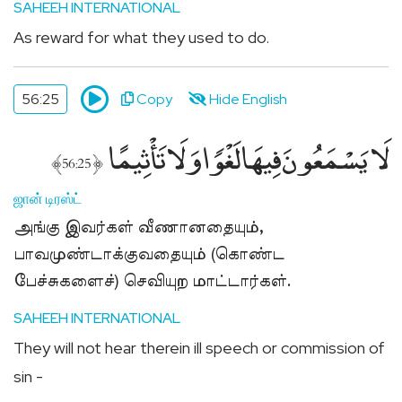
SAHEEH INTERNATIONAL
As reward for what they used to do.
56:25
Copy
Hide English
لَا يَسْمَعُونَ فِيهَا لَغْوًۭا وَلَا تَأْثِيمًا
﴾
﴿
56:25
ஜான் டிரஸ்ட்
அங்கு இவர்கள் வீணானதையும்,
பாவமுண்டாக்குவதையும் (கொண்ட
பேச்சுகளைச்) செவியுற மாட்டார்கள்.
SAHEEH INTERNATIONAL
They will not hear therein ill speech or commission of
sin -