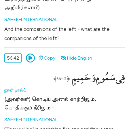
அறிவீர்களா?)
SAHEEH INTERNATIONAL
And the companions of the left - what are the
companions of the left?
56:42
Copy
Hide English
فِى سَمُومٍۢ وَحَمِيمٍۢ
﴾
﴿
56:42
ஜான் டிரஸ்ட்
(அவர்கள்) கொடிய அனல் காற்றிலும்,
கொதிக்கும் நீரிலும் -
SAHEEH INTERNATIONAL