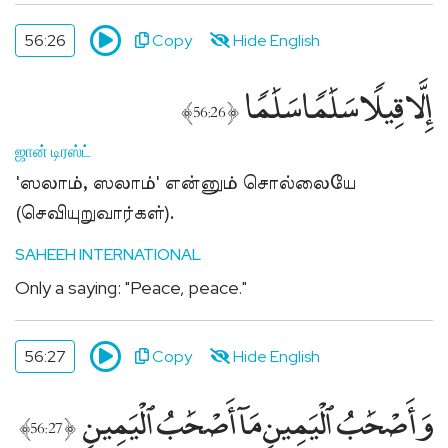
56:26
Copy
Hide English
إِلَّا قِيلًۭا سَلَٰمًۭا سَلَٰمًۭا
﴾
﴿
56:26
ஜான் டிரஸ்ட்
'ஸலாம், ஸலாம்' என்னும் சொல்லையே
(செவியுறுவார்கள்).
SAHEEH INTERNATIONAL
Only a saying: "Peace, peace."
56:27
Copy
Hide English
وَأَصْحَٰبُ ٱلْيَمِينِ مَآ أَصْحَٰبُ ٱلْيَمِينِ
﴾
﴿
56:27