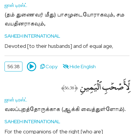
ஜான் டிரஸ்ட்
(தம் துணைவர் மீது) பாசமுடையோராகவும், சம
வயதினராகவும்,
SAHEEH INTERNATIONAL
Devoted [to their husbands] and of equal age,
56:38
Copy
Hide English
لِّأَصْحَٰبِ ٱلْيَمِينِ
﴾
﴿
56:38
ஜான் டிரஸ்ட்
வலப்புறத்தோருக்காக (ஆக்கி வைத்துள்ளோம்).
SAHEEH INTERNATIONAL
For the companions of the right [who are]