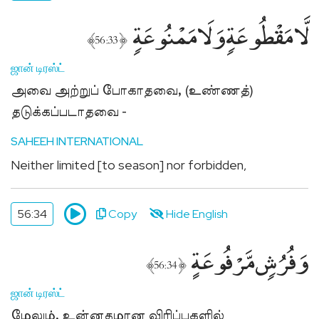
لَّا مَقْطُوعَةٍۢ وَلَا مَمْنُوعَةٍۢ
﴾
﴿
56:33
ஜான் டிரஸ்ட்
அவை அற்றுப் போகாதவை, (உண்ணத்)
தடுக்கப்படாதவை -
SAHEEH INTERNATIONAL
Neither limited [to season] nor forbidden,
56:34
Copy
Hide English
وَفُرُشٍۢ مَّرْفُوعَةٍ
﴾
﴿
56:34
ஜான் டிரஸ்ட்
மேலும், உன்னதமான விரிப்புகளில்