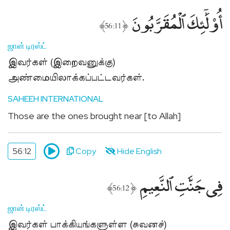
أُو۟لَٰٓئِكَ ٱلْمُقَرَّبُونَ
﴾
﴿
56:11
ஜான் டிரஸ்ட்
இவர்கள் (இறைவனுக்கு)
அண்மையிலாக்கப்பட்டவர்கள்.
SAHEEH INTERNATIONAL
Those are the ones brought near [to Allah]
56:12
Copy
Hide English
فِى جَنَّٰتِ ٱلنَّعِيمِ
﴾
﴿
56:12
ஜான் டிரஸ்ட்
இவர்கள் பாக்கியங்களுள்ள (சுவனச்)