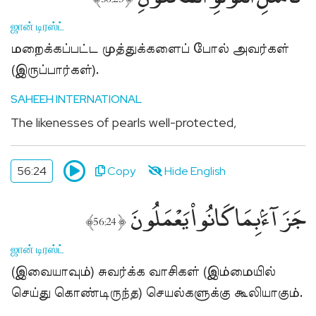
ஜான் டிரஸ்ட்
மறைக்கப்பட்ட முத்துக்களைப் போல் அவர்கள்
(இருப்பார்கள்).
SAHEEH INTERNATIONAL
The likenesses of pearls well-protected,
56:24
Copy
Hide English
جَزَآءًۢ بِمَا كَانُوا۟ يَعْمَلُونَ
﴾
﴿
56:24
ஜான் டிரஸ்ட்
(இவையாவும்) சுவர்க்க வாசிகள் (இம்மையில்
செய்து கொண்டிருந்த) செயல்களுக்கு கூலியாகும்.