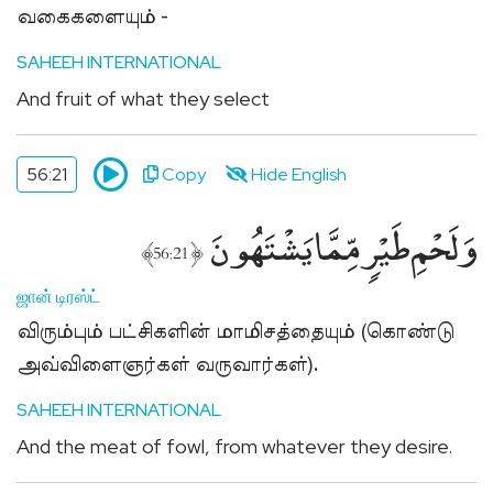
வகைகளையும் -
SAHEEH INTERNATIONAL
And fruit of what they select
56:21
Copy
Hide English
وَلَحْمِ طَيْرٍۢ مِّمَّا يَشْتَهُونَ
﴾
﴿
56:21
ஜான் டிரஸ்ட்
விரும்பும் பட்சிகளின் மாமிசத்தையும் (கொண்டு
அவ்விளைஞர்கள் வருவார்கள்).
SAHEEH INTERNATIONAL
And the meat of fowl, from whatever they desire.