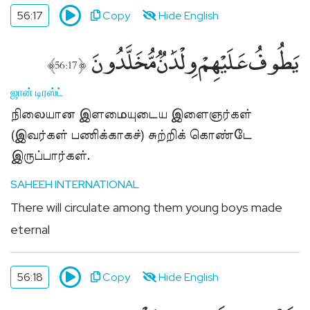
56:17
Copy
Hide English
يَطُوفُ عَلَيْهِمْ وِلْدَٰنٌۭ مُّخَلَّدُونَ
﴾
﴿
56:17
ஜான் டிரஸ்ட்
நிலையான இளமையுடைய இளைஞர்கள்
(இவர்கள் பணிக்காகச்) சுற்றிக் கொண்டே
இருப்பார்கள்.
SAHEEH INTERNATIONAL
There will circulate among them young boys made
eternal
56:18
Copy
Hide English