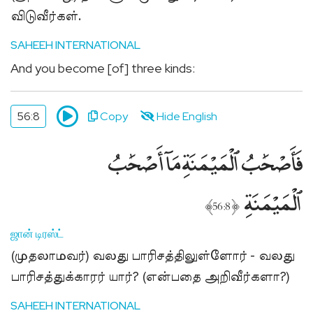
விடுவீர்கள்.
SAHEEH INTERNATIONAL
And you become [of] three kinds:
56:8
Copy
Hide English
فَأَصْحَٰبُ ٱلْمَيْمَنَةِ مَآ أَصْحَٰبُ
ٱلْمَيْمَنَةِ
﴾
﴿
56:8
ஜான் டிரஸ்ட்
(முதலாமவர்) வலது பாரிசத்திலுள்ளோர் - வலது
பாரிசத்துக்காரர் யார்? (என்பதை அறிவீர்களா?)
SAHEEH INTERNATIONAL