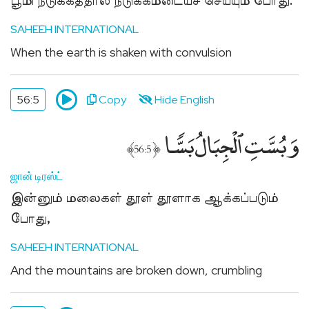
பூமி நடுக்கத்தால் நடுக்கமடையச் செய்யும் போது.
SAHEEH INTERNATIONAL
When the earth is shaken with convulsion
56:5
Copy
Hide English
وَبُسَّتِ ٱلْجِبَالُ بَسًّۭا
﴾
﴿
56:5
ஜான் டிரஸ்ட்
இன்னும் மலைகள் தூள் தூளாக ஆக்கப்படும்
போது,
SAHEEH INTERNATIONAL
And the mountains are broken down, crumbling