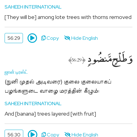
SAHEEH INTERNATIONAL
[They will be] among lote trees with thorns removed
56:29
Copy
Hide English
وَطَلْحٍۢ مَّنضُودٍۢ
﴾
﴿
56:29
ஜான் டிரஸ்ட்
(நுனி முதல் அடிவரை) குலை குலையாகப்
பழங்களுடை வாழை மரத்தின் கீழும்:
SAHEEH INTERNATIONAL
And [banana] trees layered [with fruit]
56:30
Copy
Hide English