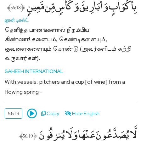
بِأَكْوَابٍۢ وَأَبَارِيقَ وَكَأْسٍۢ مِّن مَّعِينٍۢ
﴾
﴿
56:18
ஜான் டிரஸ்ட்
தெளிந்த பானங்களால் நிறம்பிய
கிண்ணங்களையும், கெண்டிகளையும்,
குவளைகளையும் கொண்டு (அவர்களிடம் சுற்றி
வருவார்கள்).
SAHEEH INTERNATIONAL
With vessels, pitchers and a cup [of wine] from a
flowing spring -
56:19
Copy
Hide English
لَّا يُصَدَّعُونَ عَنْهَا وَلَا يُنزِفُونَ
﴾
﴿
56:19