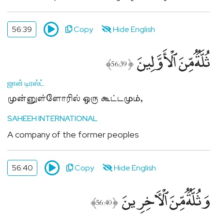
56:39
Copy
Hide English
ثُلَّةٌۭ مِّنَ ٱلْأَوَّلِينَ
﴾
﴿
56:39
ஜான் டிரஸ்ட்
முன்னுள்ளோரில் ஒரு கூட்டமும்,
SAHEEH INTERNATIONAL
A company of the former peoples
56:40
Copy
Hide English
وَثُلَّةٌۭ مِّنَ ٱلْءَاخِرِينَ
﴾
﴿
56:40