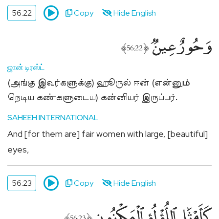
56:22
Copy
Hide English
وَحُورٌ عِينٌۭ
﴾
﴿
56:22
ஜான் டிரஸ்ட்
(அங்கு இவர்களுக்கு) ஹூருல் ஈன் (என்னும்
நெடிய கண்களுடைய) கன்னியர் இருப்பர்.
SAHEEH INTERNATIONAL
And [for them are] fair women with large, [beautiful]
eyes,
56:23
Copy
Hide English
كَأَمْثَٰلِ ٱللُّؤْلُؤِ ٱلْمَكْنُونِ
﴾
﴿
56:23