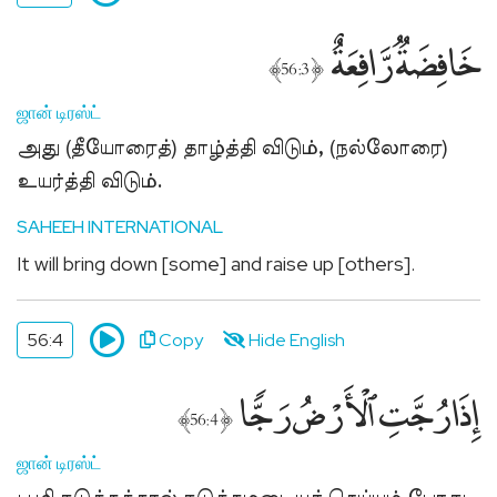
மதத்தினருக்கு
خَافِضَةٌۭ رَّافِعَةٌ
Add
﴾
﴿
56:3
Your
Mosque
ஜான் டிரஸ்ட்
உங்கள்
பள்ளிவாசலை
அது (தீயோரைத்) தாழ்த்தி விடும், (நல்லோரை)
பதியுங்கள்
உயர்த்தி விடும்.
Apply
SAHEEH INTERNATIONAL
for
Support
It will bring down [some] and raise up [others].
ஜக்காத்,
சதகாஹ்
56:4
Copy
Hide English
உதவிக்கு
விண்ணப்பிக்கவும்
إِذَا رُجَّتِ ٱلْأَرْضُ رَجًّۭا
﴾
﴿
56:4
ஜான் டிரஸ்ட்