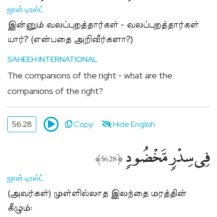
ஜான் டிரஸ்ட்
இன்னும் வலப்புறத்தார்கள் - வலப்புறத்தார்கள்
யார்? (என்பதை அறிவீர்களா?)
SAHEEH INTERNATIONAL
The companions of the right - what are the
companions of the right?
56:28
Copy
Hide English
فِى سِدْرٍۢ مَّخْضُودٍۢ
﴾
﴿
56:28
ஜான் டிரஸ்ட்
(அவர்கள்) முள்ளில்லாத இலந்தை மரத்தின்
கீழும்: