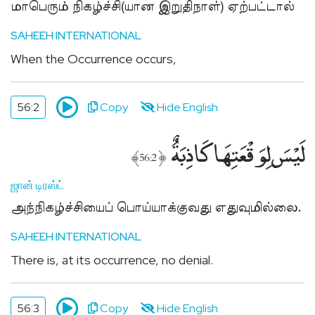
மாபெரும் நிகழ்ச்சி(யான இறுதிநாள்) ஏற்பட்டால்
Sponsor
SAHEEH INTERNATIONAL
Quran
for
When the Occurrence occurs,
Non-
Muslims
56:2
Copy
Hide English
குர்ஆன்
இலவசமாக
لَيْسَ لِوَقْعَتِهَا كَاذِبَةٌ
வழங்க
﴾
﴿
56:2
உதவுங்கள்
Fasting
ஜான் டிரஸ்ட்
for
அந்நிகழ்ச்சியைப் பொய்யாக்குவது எதுவுமில்லை.
Non-
Muslims
SAHEEH INTERNATIONAL
நோன்பு
There is, at its occurrence, no denial.
நோற்கும்
முறை
பிற
56:3
Copy
Hide English