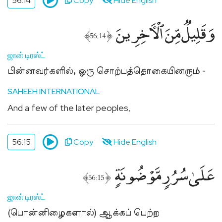
56:14
Copy
Hide English
وَقَلِيلٌۭ مِّنَ ٱلْءَاخِرِينَ
﴾
﴿
56:14
ஜான் டிரஸ்ட்
பின்னவர்களில், ஒரு சொற்பத்தொகையினரும் -
SAHEEH INTERNATIONAL
And a few of the later peoples,
56:15
Copy
Hide English
عَلَىٰ سُرُرٍۢ مَّوْضُونَةٍۢ
﴾
﴿
56:15
ஜான் டிரஸ்ட்
(பொன்னிழைகளால்) ஆக்கப் பெற்ற