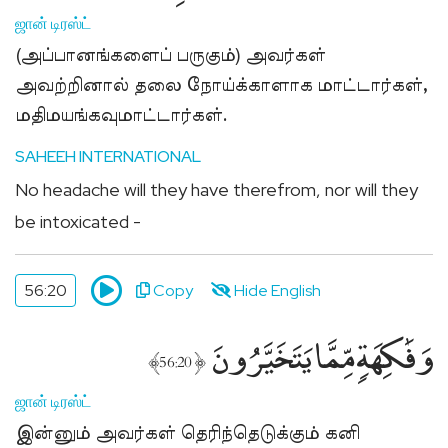
ஜான் டிரஸ்ட்
(அப்பானங்களைப் பருகும்) அவர்கள்
அவற்றினால் தலை நோய்க்காளாக மாட்டார்கள்,
மதிமயங்கவுமாட்டார்கள்.
SAHEEH INTERNATIONAL
No headache will they have therefrom, nor will they
be intoxicated -
56:20
Copy
Hide English
وَفَٰكِهَةٍۢ مِّمَّا يَتَخَيَّرُونَ
﴾
﴿
56:20
ஜான் டிரஸ்ட்
இன்னும் அவர்கள் தெரிந்தெடுக்கும் கனி