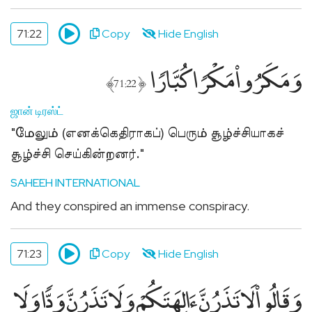
71:22
Copy
Hide English
وَمَكَرُوا۟ مَكْرًۭا كُبَّارًۭا
﴾
﴿
71:22
ஜான் டிரஸ்ட்
"மேலும் (எனக்கெதிராகப்) பெரும் சூழ்ச்சியாகச்
சூழ்ச்சி செய்கின்றனர்."
SAHEEH INTERNATIONAL
And they conspired an immense conspiracy.
71:23
Copy
Hide English
وَقَالُوا۟ لَا تَذَرُنَّ ءَالِهَتَكُمْ وَلَا تَذَرُنَّ وَدًّۭا وَلَا