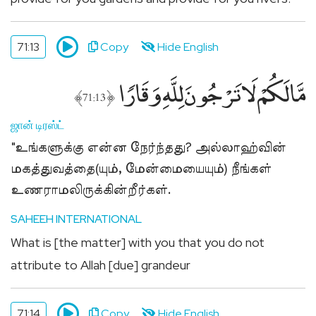
71:13
Copy
Hide English
مَّا لَكُمْ لَا تَرْجُونَ لِلَّهِ وَقَارًۭا
﴾
﴿
71:13
ஜான் டிரஸ்ட்
"உங்களுக்கு என்ன நேர்ந்தது? அல்லாஹ்வின்
மகத்துவத்தை(யும், மேன்மையையும்) நீங்கள்
உணராமலிருக்கின்றீர்கள்.
SAHEEH INTERNATIONAL
What is [the matter] with you that you do not
attribute to Allah [due] grandeur
71:14
Copy
Hide English