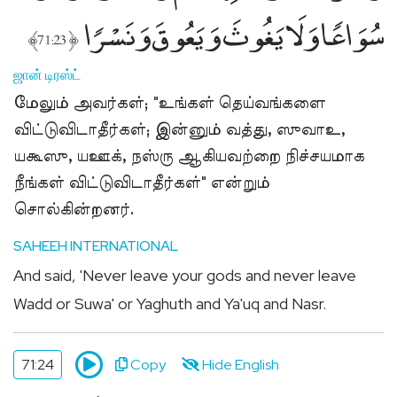
سُوَاعًۭا وَلَا يَغُوثَ وَيَعُوقَ وَنَسْرًۭا
﴾
﴿
71:23
ஜான் டிரஸ்ட்
மேலும் அவர்கள்; "உங்கள் தெய்வங்களை
விட்டுவிடாதீர்கள்; இன்னும் வத்து, ஸுவாஉ,
யகூஸு, யஊக், நஸ்ரு ஆகியவற்றை நிச்சயமாக
நீங்கள் விட்டுவிடாதீர்கள்" என்றும்
சொல்கின்றனர்.
SAHEEH INTERNATIONAL
And said, 'Never leave your gods and never leave
Wadd or Suwa' or Yaghuth and Ya'uq and Nasr.
71:24
Copy
Hide English