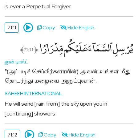
is ever a Perpetual Forgiver.
71:11
Copy
Hide English
يُرْسِلِ ٱلسَّمَآءَ عَلَيْكُم مِّدْرَارًۭا
﴾
﴿
71:11
ஜான் டிரஸ்ட்
"(அப்படிச் செய்வீர்களாயின்) அவன் உங்கள் மீது
தொடர்ந்து மழையை அனுப்புவான்.
SAHEEH INTERNATIONAL
He will send [rain from] the sky upon you in
[continuing] showers
71:12
Copy
Hide English