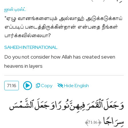
ஜான் டிரஸ்ட்
"ஏழு வானங்களையும் அல்லாஹ் அடுக்கடுக்காய்
எப்படிப் படைத்திருக்கின்றான் என்பதை நீங்கள்
பார்க்கவில்லையா?
SAHEEH INTERNATIONAL
Do you not consider how Allah has created seven
heavens in layers
71:16
Copy
Hide English
وَجَعَلَ ٱلْقَمَرَ فِيهِنَّ نُورًۭا وَجَعَلَ ٱلشَّمْسَ
سِرَاجًۭا
﴾
﴿
71:16