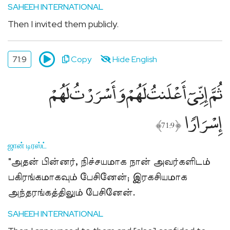
SAHEEH INTERNATIONAL
Then I invited them publicly.
71:9
Copy
Hide English
ثُمَّ إِنِّىٓ أَعْلَنتُ لَهُمْ وَأَسْرَرْتُ لَهُمْ
إِسْرَارًۭا
﴾
﴿
71:9
ஜான் டிரஸ்ட்
"அதன் பின்னர், நிச்சயமாக நான் அவர்களிடம்
பகிரங்கமாகவும் பேசினேன்; இரகசியமாக
அந்தரங்கத்திலும் பேசினேன்.
SAHEEH INTERNATIONAL