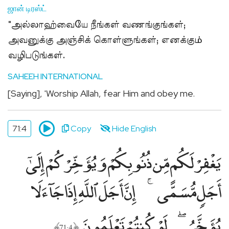
ஜான் டிரஸ்ட்
"அல்லாஹ்வையே நீங்கள் வணங்குங்கள்;
அவனுக்கு அஞ்சிக் கொள்ளுங்கள்; எனக்கும்
வழிபடுங்கள்.
SAHEEH INTERNATIONAL
[Saying], 'Worship Allah, fear Him and obey me.
71:4
Copy
Hide English
يَغْفِرْ لَكُم مِّن ذُنُوبِكُمْ وَيُؤَخِّرْكُمْ إِلَىٰٓ
أَجَلٍۢ مُّسَمًّى
إِنَّ أَجَلَ ٱللَّهِ إِذَا جَآءَ لَا
يُؤَخَّرُ
لَوْ كُنتُمْ تَعْلَمُونَ
﴾
﴿
71:4