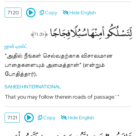
71:20
Copy
Hide English
لِّتَسْلُكُوا۟ مِنْهَا سُبُلًۭا فِجَاجًۭا
﴾
﴿
71:20
ஜான் டிரஸ்ட்
"அதில் நீங்கள் செல்வதற்காக விசாலமான
பாதைகளையும் அமைத்தான்" (என்றும்
போதித்தார்).
SAHEEH INTERNATIONAL
That you may follow therein roads of passage.' "
71:21
Copy
Hide English