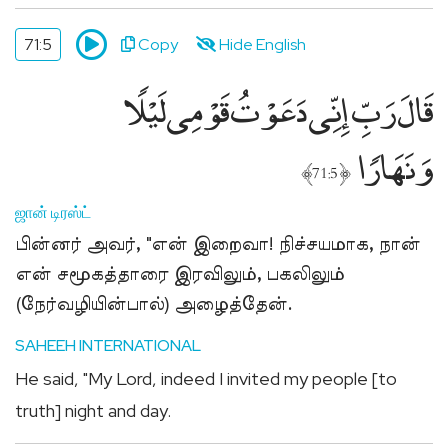
71:5
Copy
Hide English
قَالَ رَبِّ إِنِّى دَعَوْتُ قَوْمِى لَيْلًۭا
وَنَهَارًۭا
﴾
﴿
71:5
ஜான் டிரஸ்ட்
பின்னர் அவர், "என் இறைவா! நிச்சயமாக, நான்
என் சமூகத்தாரை இரவிலும், பகலிலும்
(நேர்வழியின்பால்) அழைத்தேன்.
SAHEEH INTERNATIONAL
He said, "My Lord, indeed I invited my people [to
truth] night and day.