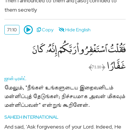
Then I announced to them and [also] confided to
them secretly
71:10
Copy
Hide English
فَقُلْتُ ٱسْتَغْفِرُوا۟ رَبَّكُمْ إِنَّهُۥ كَانَ
غَفَّارًۭا
﴾
﴿
71:10
ஜான் டிரஸ்ட்
மேலும், "நீங்கள் உங்களுடைய இறைவனிடம்
மன்னிப்புத் தேடுங்கள்; நிச்சயமாக அவன் மிகவும்
மன்னிப்பவன்" என்றுங் கூறினேன்.
SAHEEH INTERNATIONAL
And said, 'Ask forgiveness of your Lord. Indeed, He