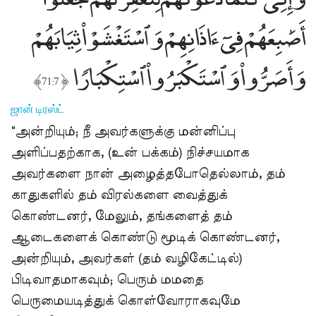
أَصَٰبِعَهُمْ فِىٓ ءَاذَانِهِمْ وَٱسْتَغْشَوْا۟ ثِيَابَهُمْ
وَأَصَرُّوا۟ وَٱسْتَكْبَرُوا۟ ٱسْتِكْبَارًۭا
﴾
﴿
71:7
ஜான் டிரஸ்ட்
"அன்றியும்; நீ அவர்களுக்கு மன்னிப்பு
அளிப்பதற்காக, (உன் பக்கம்) நிச்சயமாக
அவர்களை நான் அழைத்தபோதெல்லாம், தம்
காதுகளில் தம் விரல்களை வைத்துக்
கொண்டனர், மேலும், தங்களைத் தம்
ஆடைகளைக் கொண்டு மூடிக் கொண்டனர்,
அன்றியும், அவர்கள் (தம் வழிகேட்டில்)
பிடிவாதமாகவும்; பெரும் மமதை
பெருமையடித்துக் கொள்வோராகவுமே