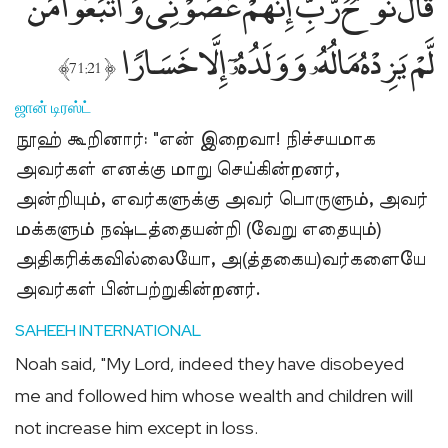
قَالَ نُوحٌۭ رَّبِّ إِنَّهُمْ عَصَوْنِى وَٱتَّبَعُوا۟ مَن
لَّمْ يَزِدْهُ مَالُهُۥ وَوَلَدُهُۥٓ إِلَّا خَسَارًۭا
﴾
﴿
71:21
ஜான் டிரஸ்ட்
நூஹ் கூறினார்: "என் இறைவா! நிச்சயமாக
அவர்கள் எனக்கு மாறு செய்கின்றனர்,
அன்றியும், எவர்களுக்கு அவர் பொருளும், அவர்
மக்களும் நஷ்டத்தையன்றி (வேறு எதையும்)
அதிகரிக்கவில்லையோ, அ(த்தகைய)வர்களையே
அவர்கள் பின்பற்றுகின்றனர்.
SAHEEH INTERNATIONAL
Noah said, "My Lord, indeed they have disobeyed
me and followed him whose wealth and children will
not increase him except in loss.