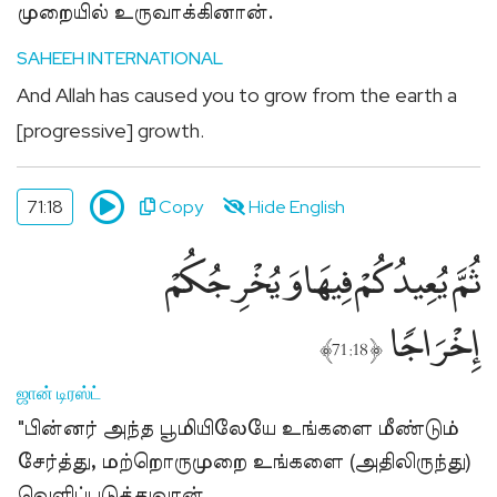
முறையில் உருவாக்கினான்.
SAHEEH INTERNATIONAL
And Allah has caused you to grow from the earth a
[progressive] growth.
71:18
Copy
Hide English
ثُمَّ يُعِيدُكُمْ فِيهَا وَيُخْرِجُكُمْ
إِخْرَاجًۭا
﴾
﴿
71:18
ஜான் டிரஸ்ட்
"பின்னர் அந்த பூமியிலேயே உங்களை மீண்டும்
சேர்த்து, மற்றொருமுறை உங்களை (அதிலிருந்து)
வெளிப்படுத்துவான்.