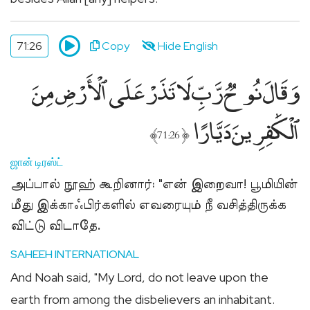
71:26
Copy
Hide English
وَقَالَ نُوحٌۭ رَّبِّ لَا تَذَرْ عَلَى ٱلْأَرْضِ مِنَ
ٱلْكَٰفِرِينَ دَيَّارًا
﴾
﴿
71:26
ஜான் டிரஸ்ட்
அப்பால் நூஹ் கூறினார்: "என் இறைவா! பூமியின்
மீது இக்காஃபிர்களில் எவரையும் நீ வசித்திருக்க
விட்டு விடாதே.
SAHEEH INTERNATIONAL
And Noah said, "My Lord, do not leave upon the
earth from among the disbelievers an inhabitant.