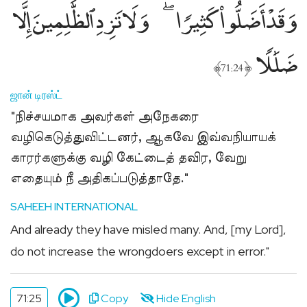
وَقَدْ أَضَلُّوا۟ كَثِيرًۭا
وَلَا تَزِدِ ٱلظَّٰلِمِينَ إِلَّا
ضَلَٰلًۭا
﴾
﴿
71:24
ஜான் டிரஸ்ட்
"நிச்சயமாக அவர்கள் அநேகரை
வழிகெடுத்துவிட்டனர், ஆகவே இவ்வநியாயக்
காரர்களுக்கு வழி கேட்டைத் தவிர, வேறு
எதையும் நீ அதிகப்படுத்தாதே."
SAHEEH INTERNATIONAL
And already they have misled many. And, [my Lord],
do not increase the wrongdoers except in error."
71:25
Copy
Hide English