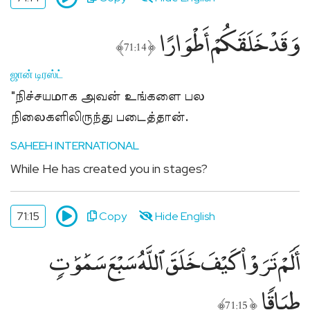
وَقَدْ خَلَقَكُمْ أَطْوَارًا
﴾
﴿
71:14
ஜான் டிரஸ்ட்
"நிச்சயமாக அவன் உங்களை பல
நிலைகளிலிருந்து படைத்தான்.
SAHEEH INTERNATIONAL
While He has created you in stages?
71:15
Copy
Hide English
أَلَمْ تَرَوْا۟ كَيْفَ خَلَقَ ٱللَّهُ سَبْعَ سَمَٰوَٰتٍۢ
طِبَاقًۭا
﴾
﴿
71:15