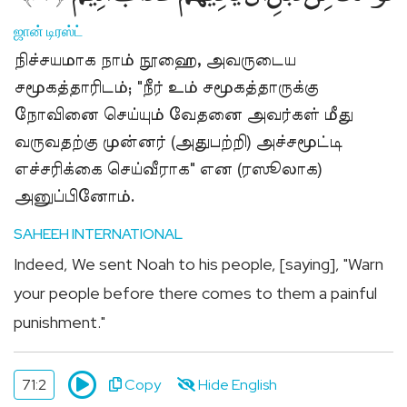
Sponsor
ஜான் டிரஸ்ட்
Quran
நிச்சயமாக நாம் நூஹை, அவருடைய
for
சமூகத்தாரிடம்; "நீர் உம் சமூகத்தாருக்கு
Non-
Muslims
நோவினை செய்யும் வேதனை அவர்கள் மீது
குர்ஆன்
வருவதற்கு முன்னர் (அதுபற்றி) அச்சமூட்டி
இலவசமாக
எச்சரிக்கை செய்வீராக" என (ரஸூலாக)
வழங்க
அனுப்பினோம்.
உதவுங்கள்
Fasting
SAHEEH INTERNATIONAL
for
Indeed, We sent Noah to his people, [saying], "Warn
Non-
your people before there comes to them a painful
Muslims
punishment."
நோன்பு
நோற்கும்
முறை
71:2
Copy
Hide English
பிற