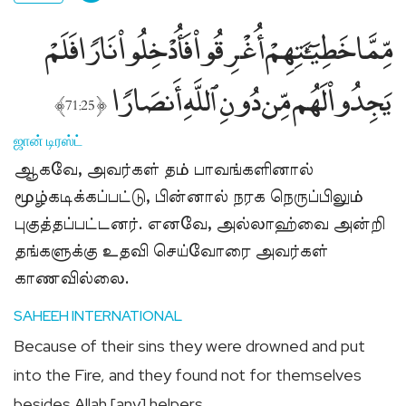
مِّمَّا خَطِيٓـَٰٔتِهِمْ أُغْرِقُوا۟ فَأُدْخِلُوا۟ نَارًۭا فَلَمْ
يَجِدُوا۟ لَهُم مِّن دُونِ ٱللَّهِ أَنصَارًۭا
﴾
﴿
71:25
ஜான் டிரஸ்ட்
ஆகவே, அவர்கள் தம் பாவங்களினால்
மூழ்கடிக்கப்பட்டு, பின்னால் நரக நெருப்பிலும்
புகுத்தப்பட்டனர். எனவே, அல்லாஹ்வை அன்றி
தங்களுக்கு உதவி செய்வோரை அவர்கள்
காணவில்லை.
SAHEEH INTERNATIONAL
Because of their sins they were drowned and put
into the Fire, and they found not for themselves
besides Allah [any] helpers.