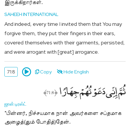
இருக்கிறார்கள்.
SAHEEH INTERNATIONAL
And indeed, every time I invited them that You may
forgive them, they put their fingers in their ears,
covered themselves with their garments, persisted,
and were arrogant with [great] arrogance.
71:8
Copy
Hide English
ثُمَّ إِنِّى دَعَوْتُهُمْ جِهَارًۭا
﴾
﴿
71:8
ஜான் டிரஸ்ட்
"பின்னர், நிச்சயமாக நான் அவர்களை சப்தமாக
அழைத்(தும் போதித்)தேன்.