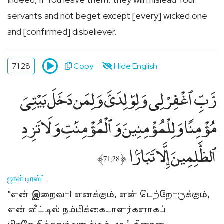
servants and not beget except [every] wicked one
and [confirmed] disbeliever.
71:28
Copy
Hide English
رَّبِّ ٱغْفِرْ لِى وَلِوَٰلِدَىَّ وَلِمَن دَخَلَ بَيْتِىَ
مُؤْمِنًۭا وَلِلْمُؤْمِنِينَ وَٱلْمُؤْمِنَٰتِ وَلَا تَزِدِ
ٱلظَّٰلِمِينَ إِلَّا تَبَارًۢا
﴾
﴿
71:28
ஜான் டிரஸ்ட்
"என் இறைவா! எனக்கும், என் பெற்றோருக்கும்,
என் வீட்டில் நம்பிக்கையாளர்களாகப்