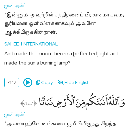
ஜான் டிரஸ்ட்
"இன்னும் அவற்றில் சந்திரனைப் பிரகாசமாகவும்,
சூரியனை ஒளிவிளக்காகவும் அவனே
ஆக்கியிருக்கின்றான்.
SAHEEH INTERNATIONAL
And made the moon therein a [reflected] light and
made the sun a burning lamp?
71:17
Copy
Hide English
وَٱللَّهُ أَنۢبَتَكُم مِّنَ ٱلْأَرْضِ نَبَاتًۭا
﴾
﴿
71:17
ஜான் டிரஸ்ட்
"அல்லாஹ்வே உங்களை பூமியிலிருந்து சிறந்த