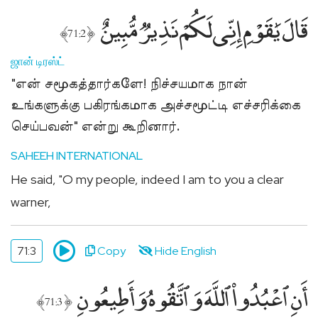
மதத்தினருக்கு
قَالَ يَٰقَوْمِ إِنِّى لَكُمْ نَذِيرٌۭ مُّبِينٌ
Add
﴾
﴿
71:2
Your
Mosque
ஜான் டிரஸ்ட்
உங்கள்
"என் சமூகத்தார்களே! நிச்சயமாக நான்
பள்ளிவாசலை
உங்களுக்கு பகிரங்கமாக அச்சமூட்டி எச்சரிக்கை
பதியுங்கள்
செய்பவன்" என்று கூறினார்.
Apply
for
SAHEEH INTERNATIONAL
Support
He said, "O my people, indeed I am to you a clear
ஜக்காத்,
warner,
சதகாஹ்
உதவிக்கு
விண்ணப்பிக்கவும்
71:3
Copy
Hide English
أَنِ ٱعْبُدُوا۟ ٱللَّهَ وَٱتَّقُوهُ وَأَطِيعُونِ
﴾
﴿
71:3