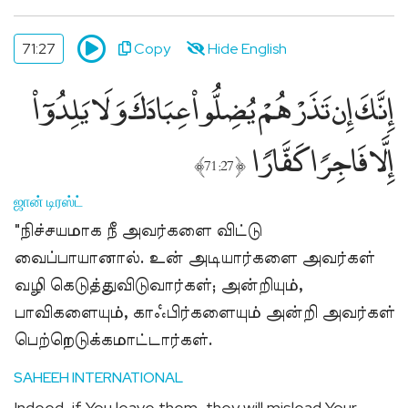
71:27
Copy
Hide English
إِنَّكَ إِن تَذَرْهُمْ يُضِلُّوا۟ عِبَادَكَ وَلَا يَلِدُوٓا۟
إِلَّا فَاجِرًۭا كَفَّارًۭا
﴾
﴿
71:27
ஜான் டிரஸ்ட்
"நிச்சயமாக நீ அவர்களை விட்டு
வைப்பாயானால். உன் அடியார்களை அவர்கள்
வழி கெடுத்துவிடுவார்கள்; அன்றியும்,
பாவிகளையும், காஃபிர்களையும் அன்றி அவர்கள்
பெற்றெடுக்கமாட்டார்கள்.
SAHEEH INTERNATIONAL
Indeed, if You leave them, they will mislead Your