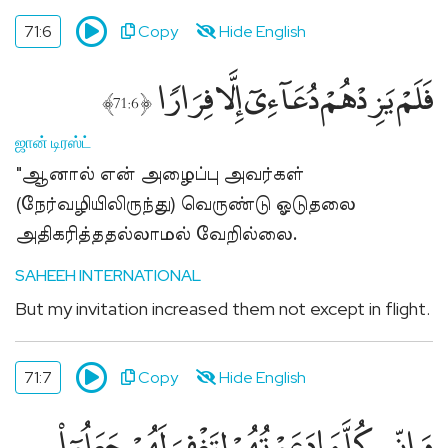
71:6
Copy
Hide English
فَلَمْ يَزِدْهُمْ دُعَآءِىٓ إِلَّا فِرَارًۭا
﴾
﴿
71:6
ஜான் டிரஸ்ட்
"ஆனால் என் அழைப்பு அவர்கள்
(நேர்வழியிலிருந்து) வெருண்டு ஓடுதலை
அதிகரித்ததல்லாமல் வேறில்லை.
SAHEEH INTERNATIONAL
But my invitation increased them not except in flight.
71:7
Copy
Hide English
وَإِنِّى كُلَّمَا دَعَوْتُهُمْ لِتَغْفِرَ لَهُمْ جَعَلُوٓا۟