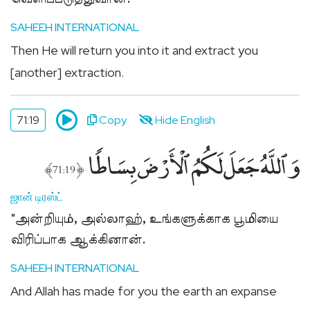
SAHEEH INTERNATIONAL
Then He will return you into it and extract you
[another] extraction.
71:19
Copy
Hide English
وَٱللَّهُ جَعَلَ لَكُمُ ٱلْأَرْضَ بِسَاطًۭا
﴾
﴿
71:19
ஜான் டிரஸ்ட்
"அன்றியும், அல்லாஹ், உங்களுக்காக பூமியை
விரிப்பாக ஆக்கினான்.
SAHEEH INTERNATIONAL
And Allah has made for you the earth an expanse