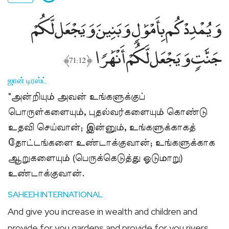
وَيُمْدِدْكُم بِأَمْوَٰلٍۢ وَبَنِينَ وَيَجْعَل لَّكُمْ
جَنَّٰتٍۢ وَيَجْعَل لَّكُمْ أَنْهَٰرًۭا
﴾
﴿
71:12
ஜான் டிரஸ்ட்
"அன்றியும் அவன் உங்களுக்குப்
பொருள்களையும், புதல்வர்களையும் கொண்டு
உதவி செய்வான்; இன்னும், உங்களுக்காகத்
தோட்டங்களை உண்டாக்குவான்; உங்களுக்காக
ஆறுகளையும் (பெருக்கெடுத்து ஓடுமாறு)
உண்டாக்குவான்.
SAHEEH INTERNATIONAL
And give you increase in wealth and children and
provide for you gardens and provide for you rivers.