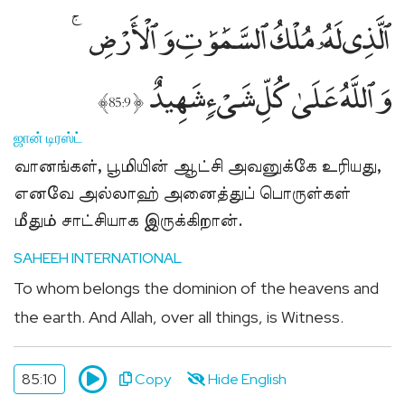
ٱلَّذِى لَهُۥ مُلْكُ ٱلسَّمَٰوَٰتِ وَٱلْأَرْضِ
وَٱللَّهُ عَلَىٰ كُلِّ شَىْءٍۢ شَهِيدٌ
﴾
﴿
85:9
ஜான் டிரஸ்ட்
வானங்கள், பூமியின் ஆட்சி அவனுக்கே உரியது,
எனவே அல்லாஹ் அனைத்துப் பொருள்கள்
மீதும் சாட்சியாக இருக்கிறான்.
SAHEEH INTERNATIONAL
To whom belongs the dominion of the heavens and
the earth. And Allah, over all things, is Witness.
85:10
Copy
Hide English