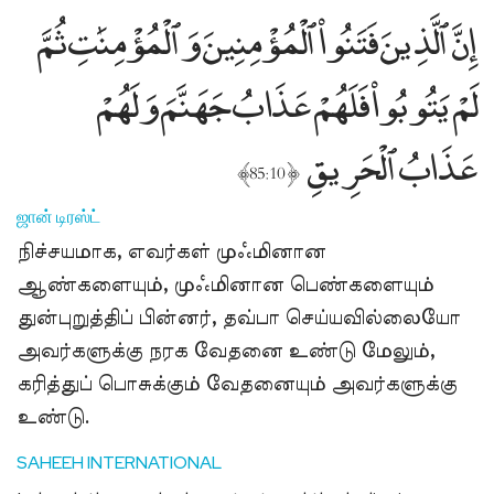
إِنَّ ٱلَّذِينَ فَتَنُوا۟ ٱلْمُؤْمِنِينَ وَٱلْمُؤْمِنَٰتِ ثُمَّ
لَمْ يَتُوبُوا۟ فَلَهُمْ عَذَابُ جَهَنَّمَ وَلَهُمْ
عَذَابُ ٱلْحَرِيقِ
﴾
﴿
85:10
ஜான் டிரஸ்ட்
நிச்சயமாக, எவர்கள் முஃமினான
ஆண்களையும், முஃமினான பெண்களையும்
துன்புறுத்திப் பின்னர், தவ்பா செய்யவில்லையோ
அவர்களுக்கு நரக வேதனை உண்டு மேலும்,
கரித்துப் பொசுக்கும் வேதனையும் அவர்களுக்கு
உண்டு.
SAHEEH INTERNATIONAL