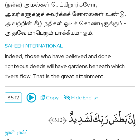
(நல்ல) அமல்கள் செய்கிறார்களோ,
அவர்களுக்குச் சுவர்க்கச் சோலைகள் உண்டு,
அவற்றின் கீழ் நதிகள் ஓடிக் கொண்டிருக்கும் -
அதுவே மாபெரும் பாக்கியமாகும்.
SAHEEH INTERNATIONAL
Indeed, those who have believed and done
righteous deeds will have gardens beneath which
rivers flow. That is the great attainment.
85:12
Copy
Hide English
إِنَّ بَطْشَ رَبِّكَ لَشَدِيدٌ
﴾
﴿
85:12
ஜான் டிரஸ்ட்