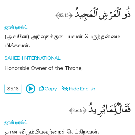
ذُو ٱلْعَرْشِ ٱلْمَجِيدُ
﴾
﴿
85:15
ஜான் டிரஸ்ட்
(அவனே) அர்ஷுக்குடையவன் பெருந்தன்மை
மிக்கவன்.
SAHEEH INTERNATIONAL
Honorable Owner of the Throne,
85:16
Copy
Hide English
فَعَّالٌۭ لِّمَا يُرِيدُ
﴾
﴿
85:16
ஜான் டிரஸ்ட்
தான் விரும்பியவற்றைச் செய்கிறவன்.