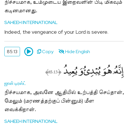
நிச்சயமாக, உம்முடைய இறைவனின் பிடி மிகவும்
கடினமானது.
SAHEEH INTERNATIONAL
Indeed, the vengeance of your Lord is severe.
85:13
Copy
Hide English
إِنَّهُۥ هُوَ يُبْدِئُ وَيُعِيدُ
﴾
﴿
85:13
ஜான் டிரஸ்ட்
நிச்சயமாக, அவனே ஆதியில் உற்பத்தி செய்தான்,
மேலும் (மரணத்தற்குப் பின்னும்) மீள
வைக்கிறான்.
SAHEEH INTERNATIONAL