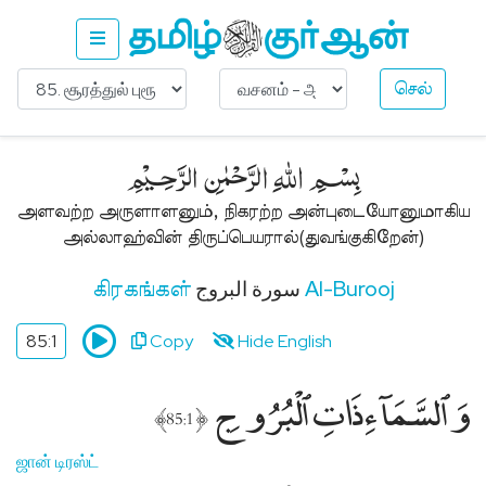
செல்
Ask
About
﷽
Islam
இஸ்லாம்
அளவற்ற அருளாளனும், நிகரற்ற அன்புடையோனுமாகிய
பற்றி
அல்லாஹ்வின் திருப்பெயரால்(துவங்குகிறேன்)
கேளுங்கள்
Get
سورة البروج
Al-Burooj
கிரகங்கள்
Free
Quran
85:1
Copy
Hide English
(Non-
Muslims)
وَٱلسَّمَآءِ ذَاتِ ٱلْبُرُوجِ
﴾
﴿
குர்ஆன்
85:1
இலவசம்
(பிற
ஜான் டிரஸ்ட்
மதத்தினர்)