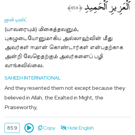
ٱلْعَزِيزِ ٱلْحَمِيدِ
﴾
﴿
85:8
ஜான் டிரஸ்ட்
(யாவரையும்) மிகைத்தவனும்,
புகழுடையோனுமாகிய அல்லாஹ்வின் மீது
அவர்கள் ஈமான் கொண்டார்கள் என்பதற்காக
அன்றி வேறெதற்கும் அவர்களைப் பழி
வாங்கவில்லை.
SAHEEH INTERNATIONAL
And they resented them not except because they
believed in Allah, the Exalted in Might, the
Praiseworthy,
85:9
Copy
Hide English