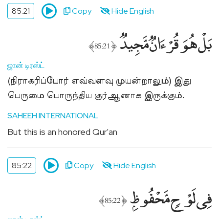
85:21
Copy
Hide English
بَلْ هُوَ قُرْءَانٌۭ مَّجِيدٌۭ
﴾
﴿
85:21
ஜான் டிரஸ்ட்
(நிராகரிப்போர் எவ்வளவு முயன்றாலும்) இது
பெருமை பொருந்திய குர்ஆனாக இருக்கும்.
SAHEEH INTERNATIONAL
But this is an honored Qur'an
85:22
Copy
Hide English
فِى لَوْحٍۢ مَّحْفُوظٍۭ
﴾
﴿
85:22